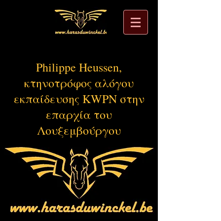
Philippe Heussen,
κτηνοτρόφος αλόγου
εκπαίδευσης KWPN στην
επαρχία του
Λουξεμβούργου